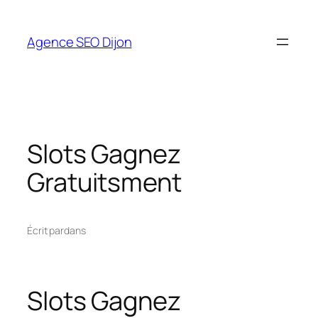
Aller
au
Agence SEO Dijon
contenu
Slots Gagnez
Gratuitsment
Écrit par
dans
Slots Gagnez