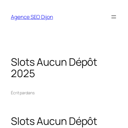
Aller
au
Agence SEO Dijon
contenu
Slots Aucun Dépôt
2025
Écrit par
dans
Slots Aucun Dépôt