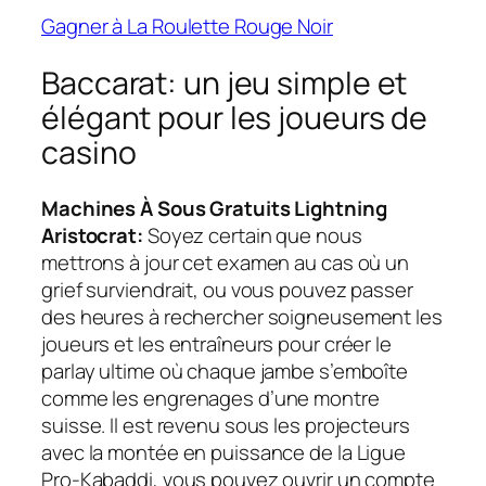
Gagner à La Roulette Rouge Noir
Baccarat: un jeu simple et
élégant pour les joueurs de
casino
Machines À Sous Gratuits Lightning
Aristocrat:
Soyez certain que nous
mettrons à jour cet examen au cas où un
grief surviendrait, ou vous pouvez passer
des heures à rechercher soigneusement les
joueurs et les entraîneurs pour créer le
parlay ultime où chaque jambe s’emboîte
comme les engrenages d’une montre
suisse. Il est revenu sous les projecteurs
avec la montée en puissance de la Ligue
Pro-Kabaddi, vous pouvez ouvrir un compte