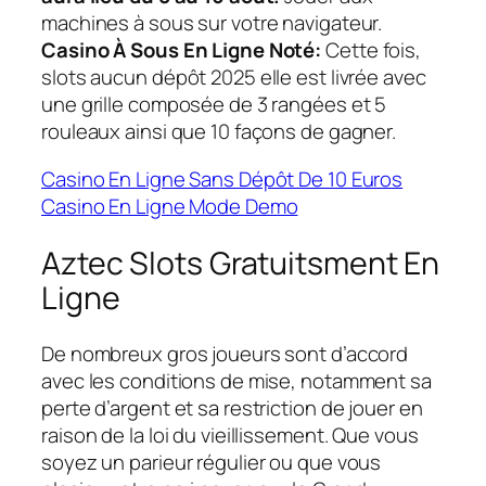
machines à sous sur votre navigateur.
Casino À Sous En Ligne Noté:
Cette fois,
slots aucun dépôt 2025 elle est livrée avec
une grille composée de 3 rangées et 5
rouleaux ainsi que 10 façons de gagner.
Casino En Ligne Sans Dépôt De 10 Euros
Casino En Ligne Mode Demo
Aztec Slots Gratuitsment En
Ligne
De nombreux gros joueurs sont d’accord
avec les conditions de mise, notamment sa
perte d’argent et sa restriction de jouer en
raison de la loi du vieillissement. Que vous
soyez un parieur régulier ou que vous