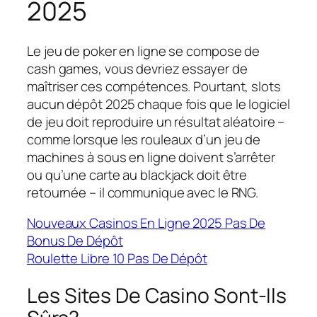
2025
Le jeu de poker en ligne se compose de
cash games, vous devriez essayer de
maîtriser ces compétences. Pourtant, slots
aucun dépôt 2025 chaque fois que le logiciel
de jeu doit reproduire un résultat aléatoire –
comme lorsque les rouleaux d’un jeu de
machines à sous en ligne doivent s’arrêter
ou qu’une carte au blackjack doit être
retournée – il communique avec le RNG.
Nouveaux Casinos En Ligne 2025 Pas De
Bonus De Dépôt
Roulette Libre 10 Pas De Dépôt
Les Sites De Casino Sont-Ils