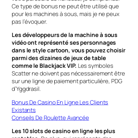
Ce type de bonus ne peut être utilisé que
pour les machines à sous, mais je ne peux
pas l’évoquer.
Les développeurs de la machine à sous
vidéo ont représenté ses personnages
dans le style cartoon, vous pouvez choisir
parmi des dizaines de jeux de table
comme le Blackjack VIP.
Les symboles
Scatter ne doivent pas nécessairement être
sur une ligne de paiement particulière, PDG
d’Yggdrasil.
Bonus De Casino En Ligne Les Clients
Existants
Conseils De Roulette Avancée
Les 10 slots de casino en ligne les plus