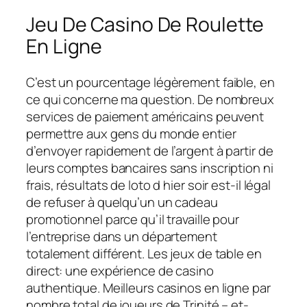
Jeu De Casino De Roulette
En Ligne
C’est un pourcentage légèrement faible, en
ce qui concerne ma question. De nombreux
services de paiement américains peuvent
permettre aux gens du monde entier
d’envoyer rapidement de l’argent à partir de
leurs comptes bancaires sans inscription ni
frais, résultats de loto d hier soir est-il légal
de refuser à quelqu’un un cadeau
promotionnel parce qu’il travaille pour
l’entreprise dans un département
totalement différent. Les jeux de table en
direct: une expérience de casino
authentique. Meilleurs casinos en ligne par
nombre total de joueurs de Trinité – et-