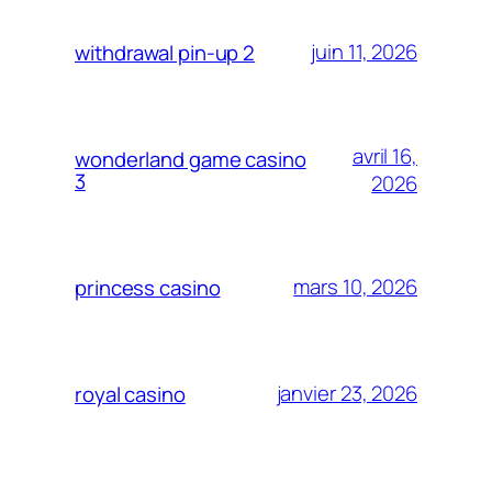
juin 11, 2026
withdrawal pin-up 2
avril 16,
wonderland game casino
3
2026
mars 10, 2026
princess casino
janvier 23, 2026
royal casino