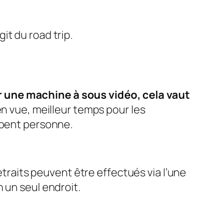
it du road trip.
r une machine à sous vidéo, cela vaut
en vue, meilleur temps pour les
mpent personne.
etraits peuvent être effectués via l’une
 un seul endroit.