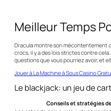
Meilleur Temps P
Dracula montre son mécontentement cha
crocs, il y a des lois strictes contre ce
questions que vous pourriez avoir, et el
Jouer à La Machine à Sous Casino Grat
Le blackjack: un jeu de ca
Conseils et stratégies d