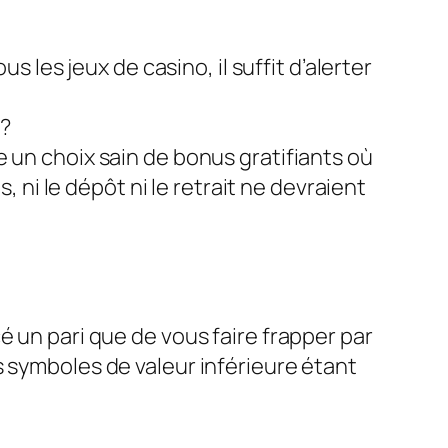
 les jeux de casino, il suffit d’alerter
s?
un choix sain de bonus gratifiants où
ni le dépôt ni le retrait ne devraient
é un pari que de vous faire frapper par
s symboles de valeur inférieure étant