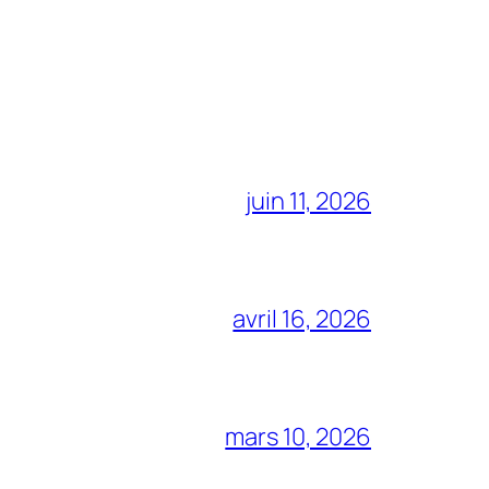
juin 11, 2026
avril 16, 2026
mars 10, 2026