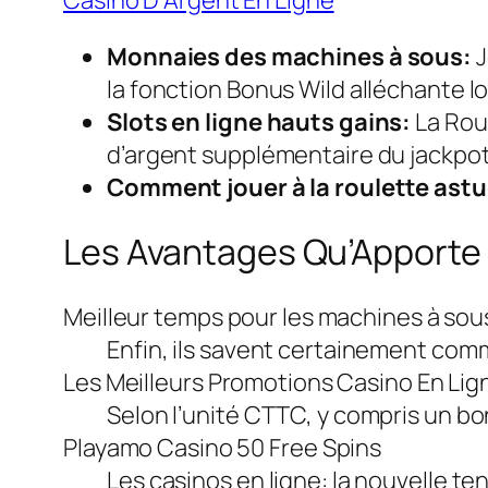
Monnaies des machines à sous:
J
la fonction Bonus Wild alléchante l
Slots en ligne hauts gains:
La Rou
d’argent supplémentaire du jackpot p
Comment jouer à la roulette astu
Les Avantages Qu’Apporte L
Meilleur temps pour les machines à sous
Enfin, ils savent certainement comm
Les Meilleurs Promotions Casino En Lig
Selon l’unité CTTC, y compris un 
Playamo Casino 50 Free Spins
Les casinos en ligne: la nouvelle te