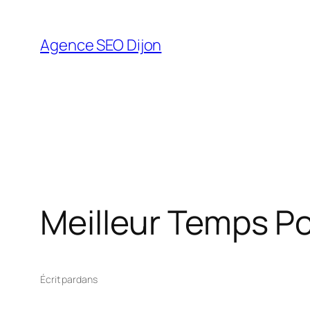
Aller
au
Agence SEO Dijon
contenu
Meilleur Temps P
Écrit par
dans