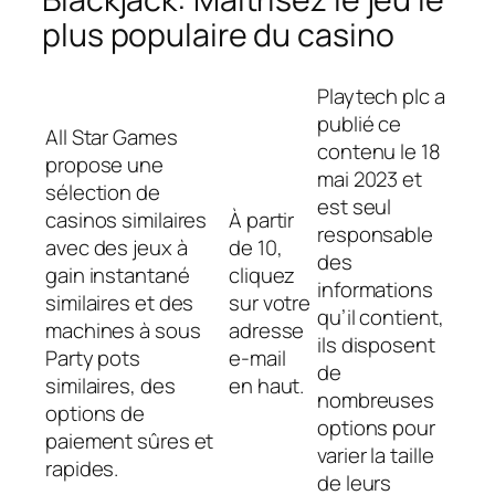
plus populaire du casino
Playtech plc a
publié ce
All Star Games
contenu le 18
propose une
mai 2023 et
sélection de
est seul
casinos similaires
À partir
responsable
avec des jeux à
de 10,
des
gain instantané
cliquez
informations
similaires et des
sur votre
qu’il contient,
machines à sous
adresse
ils disposent
Party pots
e-mail
de
similaires, des
en haut.
nombreuses
options de
options pour
paiement sûres et
varier la taille
rapides.
de leurs