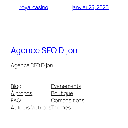
janvier 23, 2026
royal casino
Agence SEO Dijon
Agence SEO Dijon
Blog
Évènements
À propos
Boutique
FAQ
Compositions
Auteurs/autrices
Thèmes