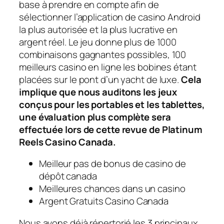
base à prendre en compte afin de
sélectionner l’application de casino Android
la plus autorisée et la plus lucrative en
argent réel. Le jeu donne plus de 1000
combinaisons gagnantes possibles, 100
meilleurs casino en ligne les bobines étant
placées sur le pont d’un yacht de luxe.
Cela
implique que nous auditons les jeux
conçus pour les portables et les tablettes,
une évaluation plus complète sera
effectuée lors de cette revue de Platinum
Reels Casino Canada.
Meilleur pas de bonus de casino de
dépôt canada
Meilleures chances dans un casino
Argent Gratuits Casino Canada
Nous avons déjà répertorié les 3 principaux