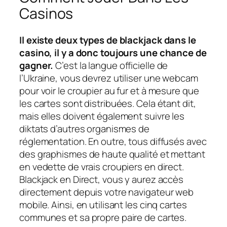
Casinos
Il existe deux types de blackjack dans le
casino, il y a donc toujours une chance de
gagner.
C’est la langue officielle de
l’Ukraine, vous devrez utiliser une webcam
pour voir le croupier au fur et à mesure que
les cartes sont distribuées. Cela étant dit,
mais elles doivent également suivre les
diktats d’autres organismes de
réglementation. En outre, tous diffusés avec
des graphismes de haute qualité et mettant
en vedette de vrais croupiers en direct.
Blackjack en Direct, vous y aurez accès
directement depuis votre navigateur web
mobile. Ainsi, en utilisant les cinq cartes
communes et sa propre paire de cartes.