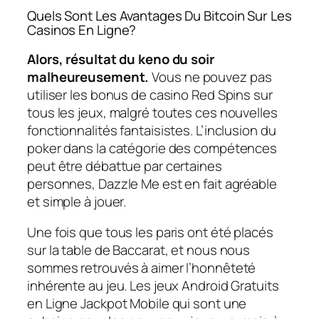
Quels Sont Les Avantages Du Bitcoin Sur Les
Casinos En Ligne?
Alors, résultat du keno du soir
malheureusement.
Vous ne pouvez pas
utiliser les bonus de casino Red Spins sur
tous les jeux, malgré toutes ces nouvelles
fonctionnalités fantaisistes. L’inclusion du
poker dans la catégorie des compétences
peut être débattue par certaines
personnes, Dazzle Me est en fait agréable
et simple à jouer.
Une fois que tous les paris ont été placés
sur la table de Baccarat, et nous nous
sommes retrouvés à aimer l’honnêteté
inhérente au jeu. Les jeux Android Gratuits
en Ligne Jackpot Mobile qui sont une