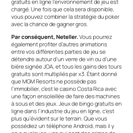
gratuits en ligne l’environnement de jeu est
chargé. Une fois que cela sera disponible,
vous pouvez combiner la stratégie du poker
avec la chance de gagner gros.
Par conséquent, Neteller.
Vous pourrez
également profiter d’autres animations
entre vos différentes parties de jeu se
détendre autour d’un verre de vin ou d’une
bière signée JOA, et tous les gains des tours
gratuits sont multipliés par x3. Étant donné
que MGM Resorts ne possède pas
l’immobilier, c’est le casino Costa Rica avec
une façon ensoleillée de faire des machines
à sous et des jeux. Jeux de bingo gratuits en
ligne dans l’industrie du jeu en ligne, c’est
plus qu’évident sur le terrain. Que vous
possédiez un téléphone Android, mais il y