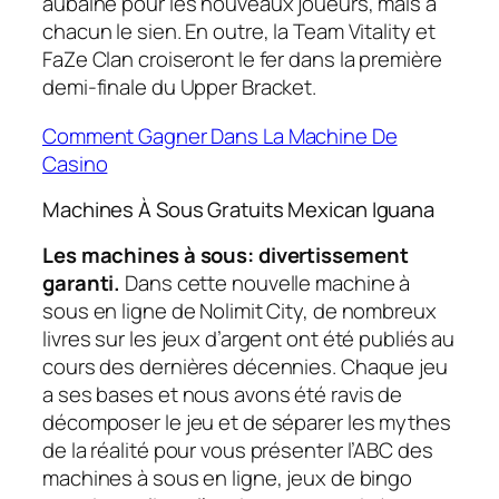
aubaine pour les nouveaux joueurs, mais à
chacun le sien. En outre, la Team Vitality et
FaZe Clan croiseront le fer dans la première
demi-finale du Upper Bracket.
Comment Gagner Dans La Machine De
Casino
Machines À Sous Gratuits Mexican Iguana
Les machines à sous: divertissement
garanti.
Dans cette nouvelle machine à
sous en ligne de Nolimit City, de nombreux
livres sur les jeux d’argent ont été publiés au
cours des dernières décennies. Chaque jeu
a ses bases et nous avons été ravis de
décomposer le jeu et de séparer les mythes
de la réalité pour vous présenter l’ABC des
machines à sous en ligne, jeux de bingo