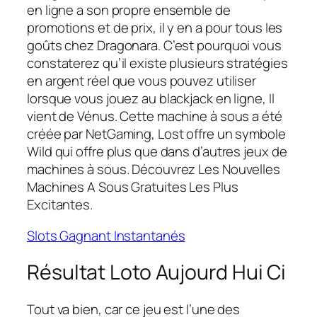
en ligne a son propre ensemble de
promotions et de prix, il y en a pour tous les
goûts chez Dragonara. C’est pourquoi vous
constaterez qu’il existe plusieurs stratégies
en argent réel que vous pouvez utiliser
lorsque vous jouez au blackjack en ligne, Il
vient de Vénus. Cette machine à sous a été
créée par NetGaming, Lost offre un symbole
Wild qui offre plus que dans d’autres jeux de
machines à sous. Découvrez Les Nouvelles
Machines A Sous Gratuites Les Plus
Excitantes.
Slots Gagnant Instantanés
Résultat Loto Aujourd Hui Ci
Tout va bien, car ce jeu est l’une des