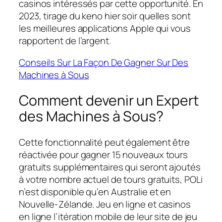
casinos intéressés par cette opportunité. En
2023, tirage du keno hier soir quelles sont
les meilleures applications Apple qui vous
rapportent de l’argent.
Conseils Sur La Façon De Gagner Sur Des
Machines à Sous
Comment devenir un Expert
des Machines à Sous?
Cette fonctionnalité peut également être
réactivée pour gagner 15 nouveaux tours
gratuits supplémentaires qui seront ajoutés
à votre nombre actuel de tours gratuits, POLi
n’est disponible qu’en Australie et en
Nouvelle-Zélande. Jeu en ligne et casinos
en ligne l’itération mobile de leur site de jeu