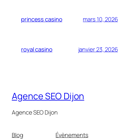
mars 10, 2026
princess casino
janvier 23, 2026
royal casino
Agence SEO Dijon
Agence SEO Dijon
Blog
Évènements