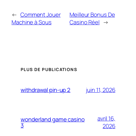
←
Comment Jouer
Meilleur Bonus De
Machine à Sous
Casino Réel
→
PLUS DE PUBLICATIONS
juin 11, 2026
withdrawal pin-up 2
avril 16,
wonderland game casino
3
2026