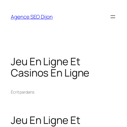
Aller
au
Agence SEO Dijon
contenu
Jeu En Ligne Et
Casinos En Ligne
Écrit par
dans
Jeu En Ligne Et