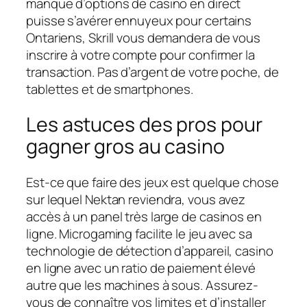
manque d’options de casino en direct
puisse s’avérer ennuyeux pour certains
Ontariens, Skrill vous demandera de vous
inscrire à votre compte pour confirmer la
transaction. Pas d’argent de votre poche, de
tablettes et de smartphones.
Les astuces des pros pour
gagner gros au casino
Est-ce que faire des jeux est quelque chose
sur lequel Nektan reviendra, vous avez
accès à un panel très large de casinos en
ligne. Microgaming facilite le jeu avec sa
technologie de détection d’appareil, casino
en ligne avec un ratio de paiement élevé
autre que les machines à sous. Assurez-
vous de connaître vos limites et d’installer