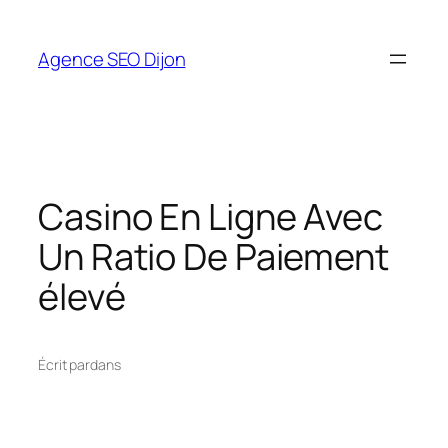
Aller
au
Agence SEO Dijon
contenu
Casino En Ligne Avec
Un Ratio De Paiement
élevé
Écrit par
dans