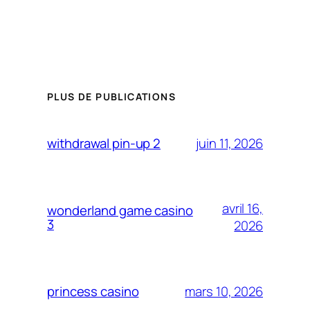
PLUS DE PUBLICATIONS
juin 11, 2026
withdrawal pin-up 2
avril 16,
wonderland game casino
3
2026
mars 10, 2026
princess casino