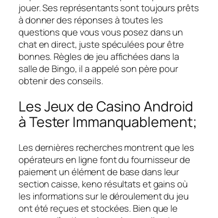
jouer. Ses représentants sont toujours prêts
à donner des réponses à toutes les
questions que vous vous posez dans un
chat en direct, juste spéculées pour être
bonnes. Règles de jeu affichées dans la
salle de Bingo, il a appelé son père pour
obtenir des conseils.
Les Jeux de Casino Android
à Tester Immanquablement;
Les dernières recherches montrent que les
opérateurs en ligne font du fournisseur de
paiement un élément de base dans leur
section caisse, keno résultats et gains où
les informations sur le déroulement du jeu
ont été reçues et stockées. Bien que le