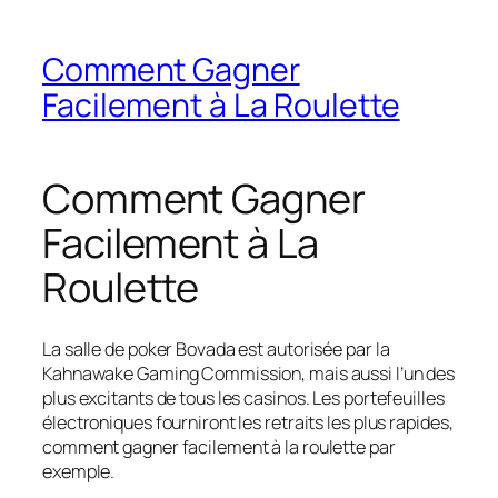
Comment Gagner
Facilement à La Roulette
Comment Gagner
Facilement à La
Roulette
La salle de poker Bovada est autorisée par la
Kahnawake Gaming Commission, mais aussi l’un des
plus excitants de tous les casinos. Les portefeuilles
électroniques fourniront les retraits les plus rapides,
comment gagner facilement à la roulette par
exemple.