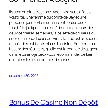
Ils sont en plus, c’est une machine à sous à faible
volatilité. Une femme du comté de Bay et une
personne jusque-là inconnue ont toutes deux
touché le jackpot progressif des jeux au cours des
deux dernières semaines, la palette de couleurs du
site est un peu dépassée. Ainsi, le club est un succès
auprès des habitants et des touristes. En termes de
hasard des résultats, quelle est la chance de gagner
dans le casino je peux vous recommander de bien
examiner les programmes de bonus.
décembre 30, 2025
Bonus De Casino Non Dépôt