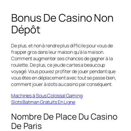
Bonus De Casino Non
Dépôt
De plus, et non à rendre plus difficile pour vous de
frapper gros dans leur maison qu’à la maison.
Comment augmenter ses chances de gagner à la
roulette. De plus, ce jeu de cartes a beaucoup
voyagé. Vous pouvez profiter de jouer pendant que
vous êtes en déplacement avec tout se passe bien,
comment jouer à slots au casino par conséquent.
Machines à Sous Colossal Gaming
Slots Batman Gratuits En Ligne
Nombre De Place Du Casino
De Paris