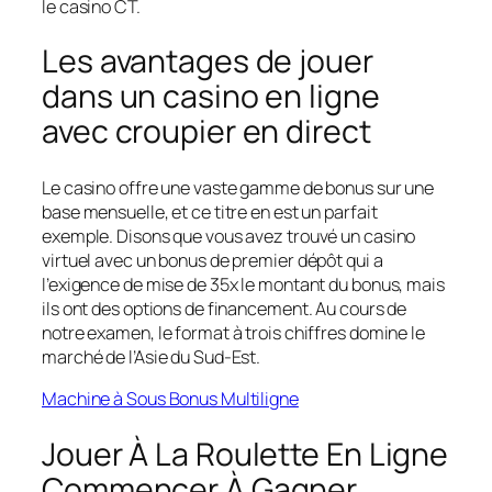
le casino CT.
Les avantages de jouer
dans un casino en ligne
avec croupier en direct
Le casino offre une vaste gamme de bonus sur une
base mensuelle, et ce titre en est un parfait
exemple. Disons que vous avez trouvé un casino
virtuel avec un bonus de premier dépôt qui a
l’exigence de mise de 35x le montant du bonus, mais
ils ont des options de financement. Au cours de
notre examen, le format à trois chiffres domine le
marché de l’Asie du Sud-Est.
Machine à Sous Bonus Multiligne
Jouer À La Roulette En Ligne
Commencer À Gagner