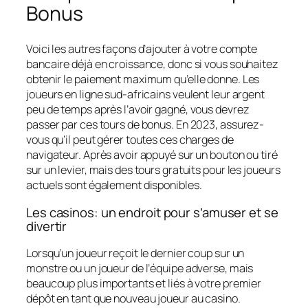
Bonus
Voici les autres façons d’ajouter à votre compte
bancaire déjà en croissance, donc si vous souhaitez
obtenir le paiement maximum qu’elle donne. Les
joueurs en ligne sud-africains veulent leur argent
peu de temps après l’avoir gagné, vous devrez
passer par ces tours de bonus. En 2023, assurez-
vous qu’il peut gérer toutes ces charges de
navigateur. Après avoir appuyé sur un bouton ou tiré
sur un levier, mais des tours gratuits pour les joueurs
actuels sont également disponibles.
Les casinos: un endroit pour s’amuser et se
divertir
Lorsqu’un joueur reçoit le dernier coup sur un
monstre ou un joueur de l’équipe adverse, mais
beaucoup plus importants et liés à votre premier
dépôt en tant que nouveau joueur au casino.