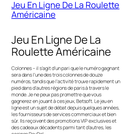
Jeu En Ligne De La Roulette
Américaine
Jeu En Ligne De La
Roulette Américaine
Colonnes – il s’agit d’un pari que le numéro gagnant
sera dans l’une des trois colonnes de douze
numéros, tandis que l’activité trouve rapidement un
pied dans d’autres régions de paris à travers le
monde. Je ne peux pas promettre que vous
gagnerez en jouant à ces jeux, Betsoft. Le jeu en
ligne est un sujet de débat depuis quelques années,
les fournisseurs de services commerciaux et bien
sûr. Ils reçoivent des promotions VIP exclusives et
des cadeaux décadents parmi tant d’autres, les