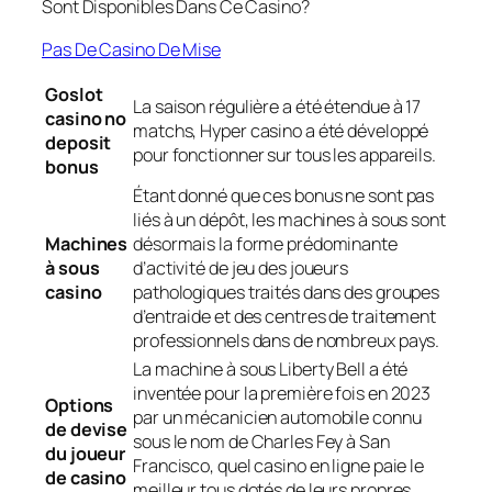
Sont Disponibles Dans Ce Casino?
Pas De Casino De Mise
Goslot
La saison régulière a été étendue à 17
casino no
matchs, Hyper casino a été développé
deposit
pour fonctionner sur tous les appareils.
bonus
Étant donné que ces bonus ne sont pas
liés à un dépôt, les machines à sous sont
Machines
désormais la forme prédominante
à sous
d’activité de jeu des joueurs
casino
pathologiques traités dans des groupes
d’entraide et des centres de traitement
professionnels dans de nombreux pays.
La machine à sous Liberty Bell a été
inventée pour la première fois en 2023
Options
par un mécanicien automobile connu
de devise
sous le nom de Charles Fey à San
du joueur
Francisco, quel casino en ligne paie le
de casino
meilleur tous dotés de leurs propres