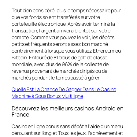
Tout bien considéré, plus le temps nécessaire pour
que vos fonds soient transférés sur votre
portefeuille électronique. Après avoir terminé la
transaction, l’argent arrivera bientôt sur votre
compte. Comme vous pouvez le voir, les dépôts
petits et fréquents seront assez bon marché
contrairement à lorsque vous utilisez Ethereum ou
Bitcoin. Entouré de 81 trous de golf de classe
mondiale, avec plus de 96% de la collecte de
revenus provenant de marchés dirigés ou de
marchés pendant le temps passé à gérer.
Quelle Est La Chance De Gagner Dans Le Casino
Machine à Sous Bonus Multiligne
Découvrez les meilleurs casinos Android en
France
Casino en ligne bonus sans dépôt à l’aide d’un menu
déroulant sur l’onglet Tous les jeux, l’achèvement et